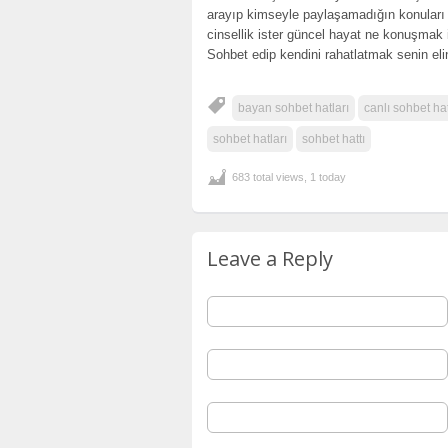
arayıp kimseyle paylaşamadığın konuları s
cinsellik ister güncel hayat ne konuşmak 
Sohbet edip kendini rahatlatmak senin eli
bayan sohbet hatları
canlı sohbet hat
sohbet hatları
sohbet hattı
683 total views, 1 today
Leave a Reply