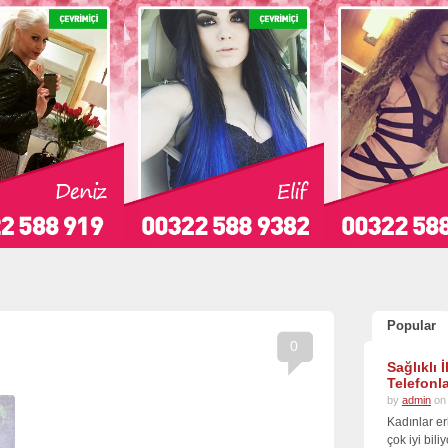
Popular
0
Sağlıklı 
Telefonla
by
admin
on 
Kadınlar er
çok iyi bil