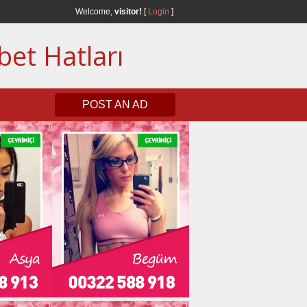
Welcome,
visitor!
[
Login
]
bet Hatları
POST AN AD