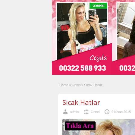
Home
»
Genel
»
Sıcak Hatlar
Sıcak Hatlar
admin
Genel
9 Nisan 2015