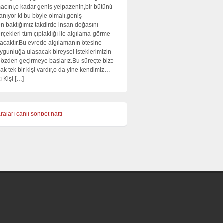
cını,o kadar geniş yelpazenin,bir bütünü
lanıyor ki bu böyle olmalı,geniş
en baktığımız takdirde insan doğasını
rçekleri tüm çıplaklığı ile algılama-görme
acaktır.Bu evrede algılamanın ötesine
ygunluğa ulaşacak bireysel isteklerimizin
 gözden geçirmeye başlarız.Bu süreçte bize
ak tek bir kişi vardır,o da yine kendimiz…
ı Kişi […]
raları
canlı sohbet hattı