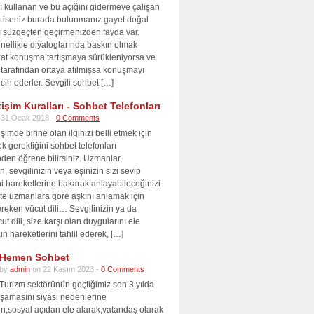
nı kullanan ve bu açığını gidermeye çalışan
cı iseniz burada bulunmanız gayet doğal
ı süzgeçten geçirmenizden fayda var.
nellikle diyaloglarında baskın olmak
akat konuşma tartışmaya sürükleniyorsa ve
 tarafından ortaya atılmışsa konuşmayı
cih ederler. Sevgili sohbet […]
tişim Kuralları - Sohbet Telefonları
 31 Ocak 2018 -
0 Comments
şimde birine olan ilginizi belli etmek için
ek gerektiğini sohbet telefonları
nden öğrene bilirsiniz. Uzmanlar,
n, sevgilinizin veya eşinizin sizi sevip
i hareketlerine bakarak anlayabileceğinizi
 İşte uzmanlara göre aşkını anlamak için
reken vücut dili… Sevgilinizin ya da
ut dili, size karşı olan duygularını ele
un hareketlerini tahlil ederek, […]
Hemen Sohbet
by
admin
on 22 Kasım 2023 -
0 Comments
Turizm sektörünün geçtiğimiz son 3 yılda
aşamasını siyasi nedenlerine
,sosyal açıdan ele alarak,vatandaş olarak