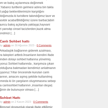
tum ve bakış açılarımıza değinmek
m.Yabancı turitlerin gelmesi adına bin takla
 yağıp beklentilerimizin karşılığını
ldığımızda ki turistlere takındığımız tavır ve
sıldır acaba!Bildiğimiz üzere barbar,tabiri
uncu bakış açılarıyla yaklaşıp,hayvani
zi yansıtıp cinsel tacizlerden,kazık atma
kendmizi […]
Canlı Sohbet hattı
by
admin
on 30 Ağustos 2023 -
0 Comments
Arkadaşlık bağlarının giderek azalması,
a talepleri arttırdı.İnsanların kendini ifade
den dolayı sohbet hatlarına yönelmiş
yoruz.Sohbet hatlarında , karşımıza çıkan
m olduğuna bakmadan kendimizi anlatmanın
şıyoruz.Yıllar öncesinde kurulan canlı
arının, amacını aşmış şekilde kullanılmış
amında ki ön yargıların oluşmmasına sebep
a canlısohbet hatlarının ,insanları deşarj
iğinin de bulunuyor olması […]
Sohbet Hattı
by
admin
on 2 Kasım 2023 -
0 Comments
Bireysel doygunluk olarak ifade ettiğimiz