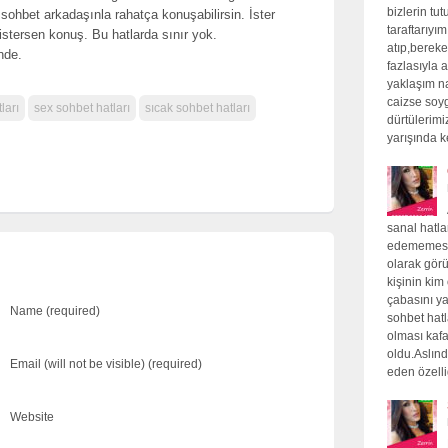
bizlerin tu
ohbet arkadaşınla rahatça konuşabilirsin. İster
taraftarıyı
istersen konuş. Bu hatlarda sınır yok.
atıp,bereket
nde.
fazlasıyla a
yaklaşım na
caizse soyg
ları
sex sohbet hatları
sıcak sohbet hatları
dürtülerimi
yarışında 
sanal hatlar
edememesin
olarak görü
kişinin ki
çabasını ya
Name (required)
sohbet hatl
olması kaf
oldu.Aslınd
Email (will not be visible) (required)
eden özell
Website