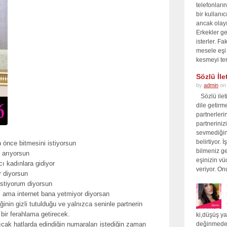
telefonları
bir kullanı
ancak olay
Erkekler ge
isterler. F
mesele eşi
kesmeyi ter
Sözlü İle
by
admin
on
Sözlü ileti
dile getirm
partnerleri
partnerinizi
sevmediğin
belirtiyor.
n önce bitmesini istiyorsun
bilmeniz ge
ş arıyorsun
eşinizin vüc
ı kadınlara gidiyor
veriyor. On
 diyorsun
 istiyorum diyorsun
um ama internet bana yetmiyor diyorsan
ğinin gizli tutulduğu ve yalnızca seninle partnerin
ir ferahlama getirecek.
ki,düşüş y
cak hatlarda edindiğin numaraları istediğin zaman
değinmeden