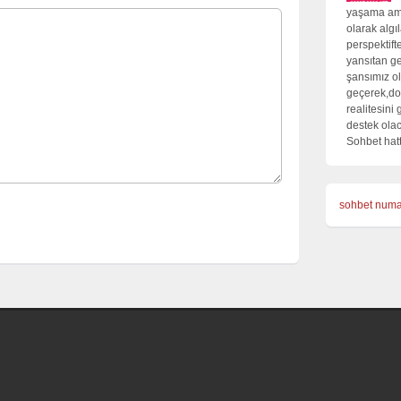
yaşama ama
olarak algı
perspektift
yansıtan ge
şansımız ol
geçerek,do
realitesini
destek olac
Sohbet hatt
sohbet numa