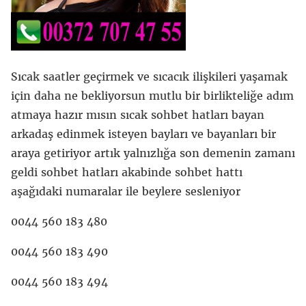
Sıcak saatler geçirmek ve sıcacık ilişkileri yaşamak
için daha ne bekliyorsun mutlu bir birlikteliğe adım
atmaya hazır mısın sıcak sohbet hatları bayan
arkadaş edinmek isteyen bayları ve bayanları bir
araya getiriyor artık yalnızlığa son demenin zamanı
geldi sohbet hatları akabinde sohbet hattı
aşağıdaki numaralar ile beylere sesleniyor
0044 560 183 480
0044 560 183 490
0044 560 183 494