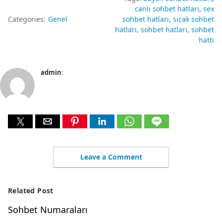
canlı sohbet hatları
sex
Categories:
Genel
sohbet hatları
sıcak sohbet
hatları
sohbet hatları
sohbet
hattı
admin
:
Leave a Comment
Related Post
Sohbet Numaraları