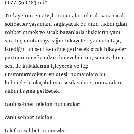
0044 560 183 660
Türkiye’nin en ateşli numaraları olarak sana sıcak
sohbetler yaşamanı sağlayacak bu anın tadını çıkar
sohbet etmek ve sıcak bayanlarla ilişkilerin yanı
sıra hiç unutamayacağın hikayeleri yanında taşı,
istediğin an seni kendine getirecek sıcak hikayeleri
partnerinin ağzından dinleyebilirsin, seni azdırıcı
sesi ile kulaklarına işleyecek ve hiç
unutamayacaksın en ateşli numaralara bu
kelimelerle ulaşabilirsin sıcak sohbet numaraları
aklını başına getirecek.
canlı sohbet telefon numaraları ,
canlı sohbet telefon ,
telefon sohbet numaraları ,