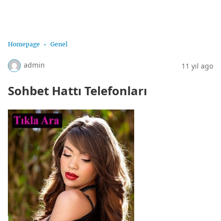
Sohbet Hatları, Sohbet Hattı, Bayan Sohbet Hatları
Homepage
Genel
admin
11 yıl ago
Sohbet Hattı Telefonları