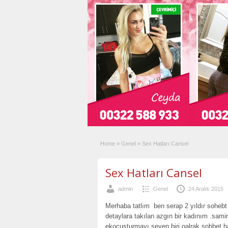
Home
»
Genel
»
Sex Hatları Cansel
Sex Hatları Cansel
admin
Genel
24 Aralık 2015
Merhaba tatlım ben serap 2 yıldır soheb
detaylara takılan azgın bir kadınım .sami
ekoçuşturmayı seven biri oalrak sohbet 