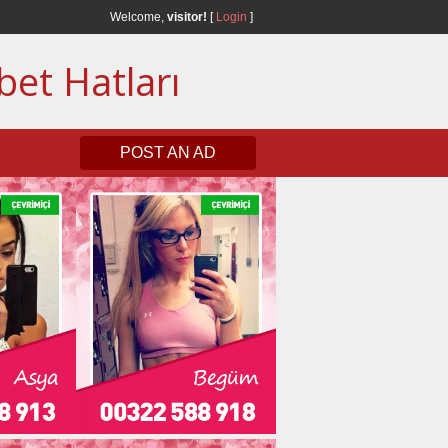
Welcome,
visitor!
[
Login
]
bet Hatları
POST AN AD