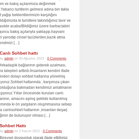
tum ve bakış açılarımıza değinmek
m.Yabancı turitlerin gelmesi adına bin takla
 yağıp beklentilerimizin karşılığını
ldığımızda ki turistlere takındığımız tavır ve
sıldır acaba!Bildiğimiz üzere barbar,tabiri
uncu bakış açılarıyla yaklaşıp,hayvani
zi yansıtıp cinsel tacizlerden,kazık atma
kendmizi […]
Canlı Sohbet hattı
by
admin
on 30 Ağustos 2023 -
0 Comments
Arkadaşlık bağlarının giderek azalması,
a talepleri arttırdı.İnsanların kendini ifade
den dolayı sohbet hatlarına yönelmiş
yoruz.Sohbet hatlarında , karşımıza çıkan
m olduğuna bakmadan kendimizi anlatmanın
şıyoruz.Yıllar öncesinde kurulan canlı
arının, amacını aşmış şekilde kullanılmış
amında ki ön yargıların oluşmmasına sebep
a canlısohbet hatlarının ,insanları deşarj
iğinin de bulunuyor olması […]
Sohbet Hattı
by
admin
on 2 Kasım 2023 -
0 Comments
Bireysel doygunluk olarak ifade ettiğimiz