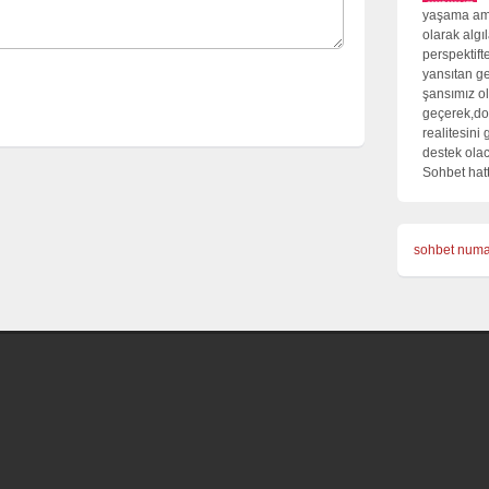
yaşama ama
olarak algı
perspektift
yansıtan ge
şansımız ol
geçerek,do
realitesini
destek olac
Sohbet hatt
sohbet numa