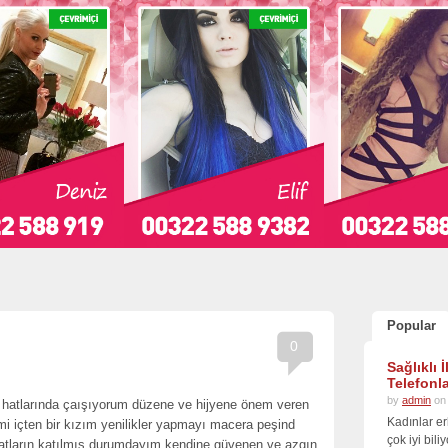
Popular
0
Sağlıklı 
Telefonla
by
admin
on 
t hatlarında çaışıyorum düzene ve hijyene önem veren
Kadınlar er
mi içten bir kızım yenilikler yapmayı macera peşind
çok iyi bil
hatların katılmış durumdayım kendine güvenen ve azgın