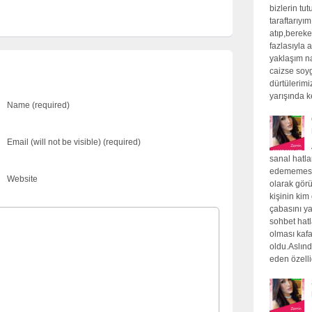
bizlerin tu
taraftarıyı
atıp,bereket
fazlasıyla a
yaklaşım na
caizse soyg
dürtülerimi
yarışında 
Name (required)
Email (will not be visible) (required)
sanal hatlar
edememesin
Website
olarak görü
kişinin ki
çabasını ya
sohbet hatl
olması kaf
oldu.Aslınd
eden özell