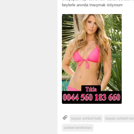
beylerle anında tnaışmak istiyroum
bayan sohbet hattı
bayan sohbet num
sohbet telefonları