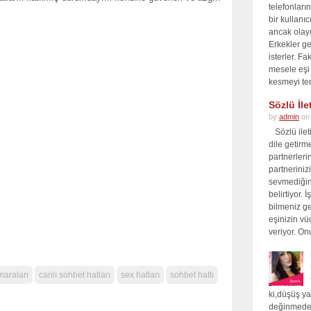
telefonları
bir kullanı
ancak olay
Erkekler ge
isterler. F
mesele eşi
kesmeyi ter
Sözlü İle
by
admin
on
Sözlü ileti
dile getirm
partnerleri
partnerinizi
sevmediğin
belirtiyor.
bilmeniz ge
eşinizin vüc
veriyor. On
araları
canlı sohbet hatları
sex hatları
sohbet hattı
ki,düşüş y
değinmeden