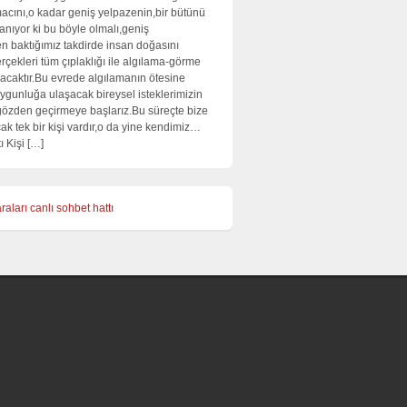
cını,o kadar geniş yelpazenin,bir bütünü
lanıyor ki bu böyle olmalı,geniş
en baktığımız takdirde insan doğasını
rçekleri tüm çıplaklığı ile algılama-görme
acaktır.Bu evrede algılamanın ötesine
ygunluğa ulaşacak bireysel isteklerimizin
 gözden geçirmeye başlarız.Bu süreçte bize
ak tek bir kişi vardır,o da yine kendimiz…
ı Kişi […]
raları
canlı sohbet hattı