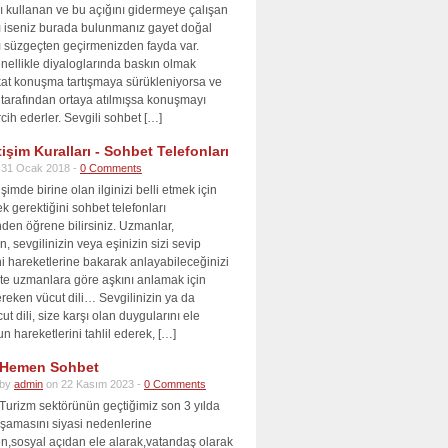
nı kullanan ve bu açığını gidermeye çalışan
cı iseniz burada bulunmanız gayet doğal
ı süzgeçten geçirmenizden fayda var.
nellikle diyaloglarında baskın olmak
akat konuşma tartışmaya sürükleniyorsa ve
 tarafından ortaya atılmışsa konuşmayı
cih ederler. Sevgili sohbet […]
tişim Kuralları - Sohbet Telefonları
 31 Ocak 2018 -
0 Comments
şimde birine olan ilginizi belli etmek için
ek gerektiğini sohbet telefonları
nden öğrene bilirsiniz. Uzmanlar,
n, sevgilinizin veya eşinizin sizi sevip
i hareketlerine bakarak anlayabileceğinizi
 İşte uzmanlara göre aşkını anlamak için
reken vücut dili… Sevgilinizin ya da
ut dili, size karşı olan duygularını ele
un hareketlerini tahlil ederek, […]
Hemen Sohbet
by
admin
on 22 Kasım 2023 -
0 Comments
Turizm sektörünün geçtiğimiz son 3 yılda
aşamasını siyasi nedenlerine
,sosyal açıdan ele alarak,vatandaş olarak