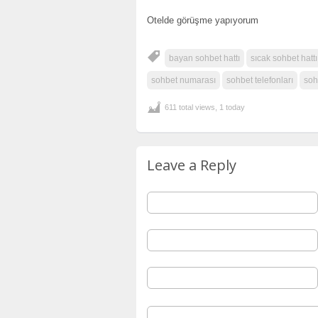
Otelde görüşme yapıyorum
bayan sohbet hattı
sıcak sohbet hattı
sohbet numarası
sohbet telefonları
soh
611 total views, 1 today
Leave a Reply