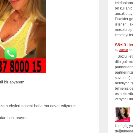
telefonları
bir kullanı
ancak olay
Erkekler ge
isterler. F
mesele eşi
kesmeyi ter
Sözlü İle
by
admin
on
Sözlü ileti
dile getirm
partnerleri
partnerinizi
sevmediğin
li bir abyanım
belirtiyor.
bilmeniz ge
eşinizin vüc
veriyor. On
zgın ebyleri sohebt hatlaırna davet ediyroum
ndan beni arayın
ki,düşüş y
değinmeden