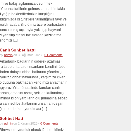
tum ve bakış açılarımıza değinmek
m.Yabancı turitlerin gelmesi adına bin takla
 yağıp beklentilerimizin karşılığını
ldığımızda ki turistlere takındığımız tavır ve
sıldır acaba!Bildiğimiz üzere barbar,tabiri
uncu bakış açılarıyla yaklaşıp,hayvani
zi yansıtıp cinsel tacizlerden,kazık atma
kendmizi […]
Canlı Sohbet hattı
by
admin
on 30 Ağustos 2023 -
0 Comments
Arkadaşlık bağlarının giderek azalması,
a talepleri arttırdı.İnsanların kendini ifade
den dolayı sohbet hatlarına yönelmiş
yoruz.Sohbet hatlarında , karşımıza çıkan
m olduğuna bakmadan kendimizi anlatmanın
şıyoruz.Yıllar öncesinde kurulan canlı
arının, amacını aşmış şekilde kullanılmış
amında ki ön yargıların oluşmmasına sebep
a canlısohbet hatlarının ,insanları deşarj
iğinin de bulunuyor olması […]
Sohbet Hattı
by
admin
on 2 Kasım 2023 -
0 Comments
Bireysel doygunluk olarak ifade ettiğimiz