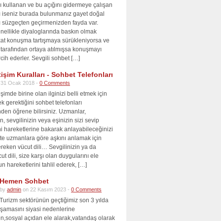
nı kullanan ve bu açığını gidermeye çalışan
cı iseniz burada bulunmanız gayet doğal
ı süzgeçten geçirmenizden fayda var.
nellikle diyaloglarında baskın olmak
akat konuşma tartışmaya sürükleniyorsa ve
 tarafından ortaya atılmışsa konuşmayı
cih ederler. Sevgili sohbet […]
tişim Kuralları - Sohbet Telefonları
 31 Ocak 2018 -
0 Comments
şimde birine olan ilginizi belli etmek için
ek gerektiğini sohbet telefonları
nden öğrene bilirsiniz. Uzmanlar,
n, sevgilinizin veya eşinizin sizi sevip
i hareketlerine bakarak anlayabileceğinizi
 İşte uzmanlara göre aşkını anlamak için
reken vücut dili… Sevgilinizin ya da
ut dili, size karşı olan duygularını ele
un hareketlerini tahlil ederek, […]
Hemen Sohbet
by
admin
on 22 Kasım 2023 -
0 Comments
Turizm sektörünün geçtiğimiz son 3 yılda
aşamasını siyasi nedenlerine
,sosyal açıdan ele alarak,vatandaş olarak