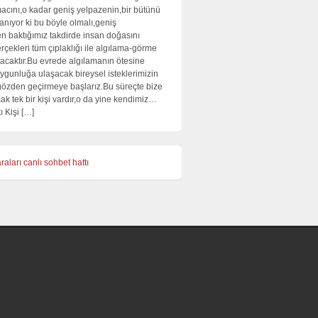
cını,o kadar geniş yelpazenin,bir bütünü
lanıyor ki bu böyle olmalı,geniş
en baktığımız takdirde insan doğasını
rçekleri tüm çıplaklığı ile algılama-görme
acaktır.Bu evrede algılamanın ötesine
ygunluğa ulaşacak bireysel isteklerimizin
 gözden geçirmeye başlarız.Bu süreçte bize
ak tek bir kişi vardır,o da yine kendimiz…
ı Kişi […]
raları
canlı sohbet hattı