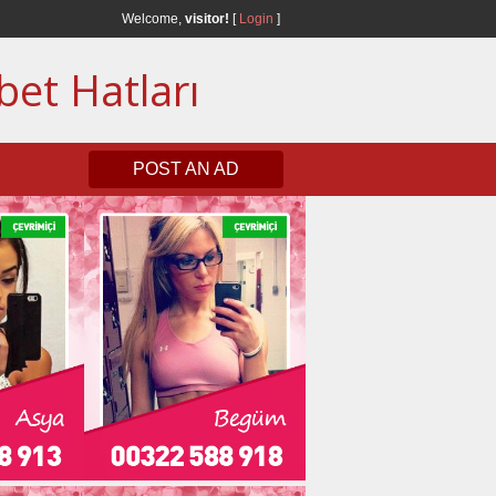
Welcome,
visitor!
[
Login
]
bet Hatları
POST AN AD