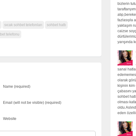
bizlerin tu
taraftarıyı
atıp,bereket
fazlasıyla a
sıcak sohbet telefonları
sohbet hattı
yaklaşım na
caizse soyg
bet telefonu
dürtülerimi
yarışında 
sanal hatlar
edememesin
olarak görü
kişinin ki
Name (required)
çabasını ya
sohbet hatl
olması kaf
Email (will not be visible) (required)
oldu.Aslınd
eden özell
Website