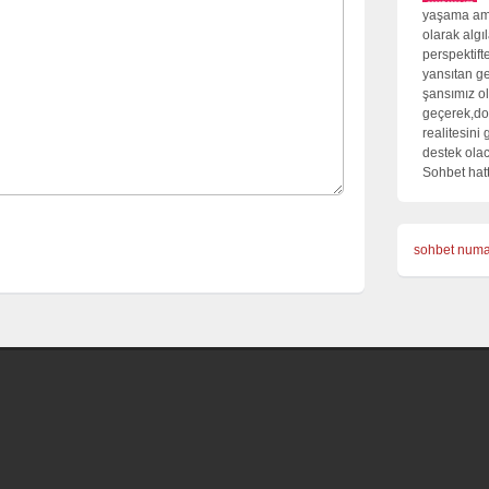
yaşama ama
olarak algı
perspektift
yansıtan ge
şansımız ol
geçerek,do
realitesini
destek olac
Sohbet hatt
sohbet numa