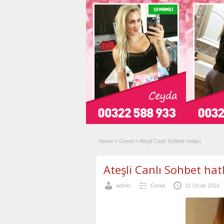
Home
»
Genel
»
Ateşli Canlı Sohbet hatları
Ateşli Canlı Sohbet hatl
admin
Genel
31 Ocak 2016