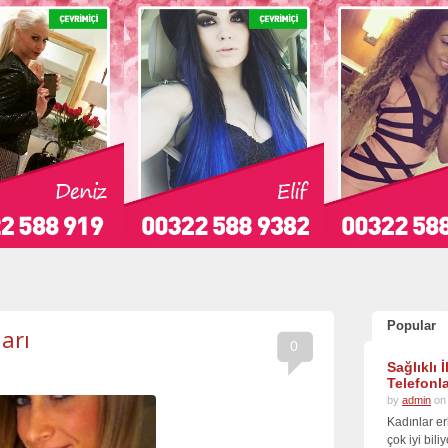
Popular
arı
0
Sağlıklı 
Telefonla
by
admin
on 
Kadınlar er
çok iyi bil