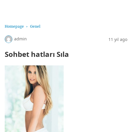
Sohbet Hatları, Sohbet Hattı, Bayan Sohbet Hatları
Homepage
Genel
admin
11 yıl ago
Sohbet hatları Sıla