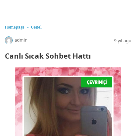
Sohbet Hatları, Sohbet Hattı, Bayan Sohbet Hatları
Homepage
Genel
admin
9 yıl ago
Canlı Sıcak Sohbet Hattı