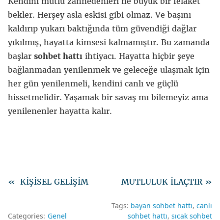
Kendini mutlu zannedenleri ne büyük bir felaket
bekler. Herşey asla eskisi gibi olmaz. Ve başını
kaldırıp yukarı baktığında tüm güvendiği dağlar
yıkılmış, hayatta kimsesi kalmamıştır. Bu zamanda
başlar
sohbet hattı
ihtiyacı. Hayatta hiçbir şeye
bağlanmadan yenilenmek ve geleceğe ulaşmak için
her gün yenilenmeli, kendini canlı ve güçlü
hissetmelidir. Yaşamak bir savaş mı bilemeyiz ama
yenilenenler hayatta kalır.
« KİŞİSEL GELİŞİM
MUTLULUK İLAÇTIR »
Tags:
bayan sohbet hattı
canlı
Categories:
Genel
sohbet hattı
sıcak sohbet